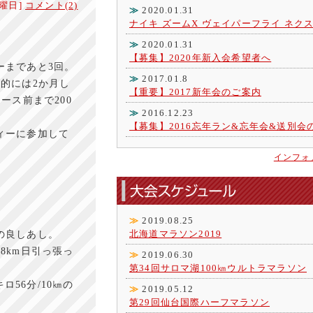
[火曜日]
コメント(2)
≫
2020.01.31
ナイキ ズームX ヴェイパーフライ ネク
≫
2020.01.31
【募集】2020年新入会希望者へ
ーまであと3回。
≫
2017.01.8
的には2か月し
【重要】2017新年会のご案内
ース前まで200
≫
2016.12.23
【募集】2016忘年ラン&忘年会&送別会
ィーに参加して
インフォ
。
≫
2019.08.25
の良しあし。
北海道マラソン2019
8km日引っ張っ
≫
2019.06.30
第34回サロマ湖100㎞ウルトラマラソン
56分/10㎞の
≫
2019.05.12
第29回仙台国際ハーフマラソン