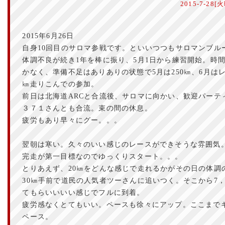
2015-7-28
2015年6月26日
自身10回目のサロマ参戦です。といいつつもサロマンブル
体調不良が続き1年を棒に振り、5月1日から練習開始。時間
かなく、準備不足はありありの状態で5月は250㎞、6月はレ
㎞走りこんでの参加。
前日は北海道ARCと合流後、サロマに向かい、歓迎パーテ
３７１さんとも合流。束の間の休息。
疲労もあり早々にグー。。。
翌朝は寒い。久々のいい感じのレースができそうな雰囲気
完走が第一目標なのでゆっくりスタート。。。
とりあえず、20㎞をどんな感じで走れるかがその日の体調
30㎞手前で道民の人気者ツーさんに追いつく。そこから7，
てもらいいいい感じでフルに到着。
疲労感なくとてもいい。ペースも徐々にアップ。ここまでキロ
ペース。