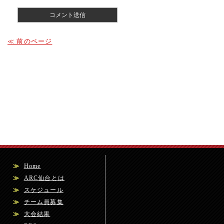
≪ 前のページ
≫
Home
≫
ARC仙台とは
≫
スケジュール
≫
チーム員募集
≫
大会結果