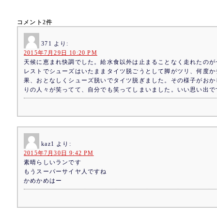
コメント2件
371
より:
2015年7月29日 10:20 PM
天候に恵まれ快調でした。給水食以外は止まることなく走れたのが
レストでシューズはいたままタイツ脱ごうとして脚がツリ、何度か
果、おとなしくシューズ脱いでタイツ脱ぎました。その様子がおか
りの人々が笑ってて、自分でも笑ってしまいました。いい思い出で
kaz1
より:
2015年7月30日 9:42 PM
素晴らしいランです
もうスーパーサイヤ人ですね
かめかめはー