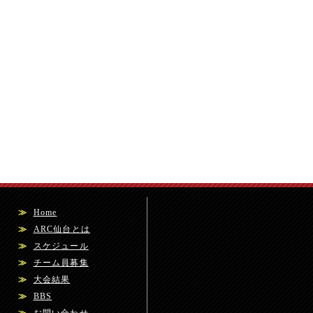
≫
Home
≫
ARC仙台とは
≫
スケジュール
≫
チーム員募集
≫
大会結果
≫
BBS