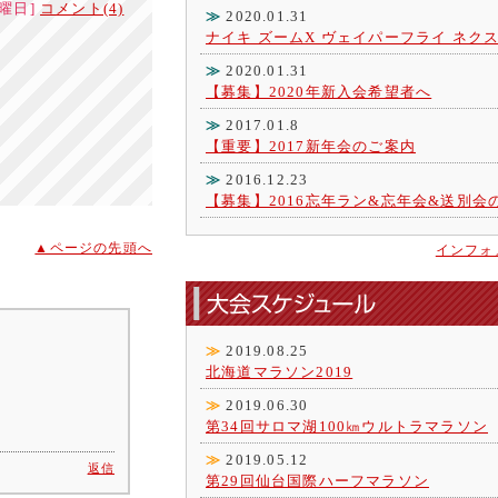
[日曜日]
コメント(4)
≫
2020.01.31
ナイキ ズームX ヴェイパーフライ ネク
≫
2020.01.31
【募集】2020年新入会希望者へ
≫
2017.01.8
【重要】2017新年会のご案内
≫
2016.12.23
【募集】2016忘年ラン&忘年会&送別会
▲ページの先頭へ
インフォ
≫
2019.08.25
北海道マラソン2019
≫
2019.06.30
第34回サロマ湖100㎞ウルトラマラソン
≫
2019.05.12
返信
第29回仙台国際ハーフマラソン