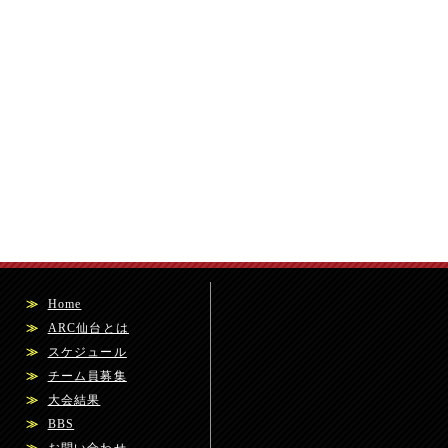
≫
Home
≫
ARC仙台とは
≫
スケジュール
≫
チーム員募集
≫
大会結果
≫
BBS