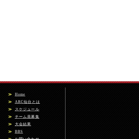
≫
Home
≫
ARC仙台とは
≫
スケジュール
≫
チーム員募集
≫
大会結果
≫
BBS