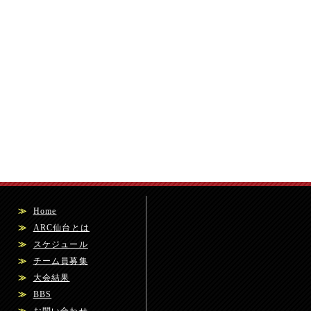
≫
Home
≫
ARC仙台とは
≫
スケジュール
≫
チーム員募集
≫
大会結果
≫
BBS