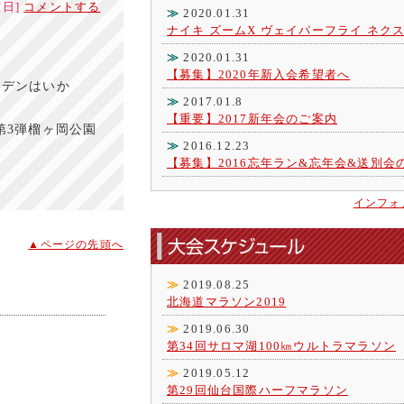
曜日]
コメントする
≫
2020.01.31
ナイキ ズームX ヴェイパーフライ ネク
≫
2020.01.31
【募集】2020年新入会希望者へ
ガーデンはいか
≫
2017.01.8
【重要】2017新年会のご案内
！第3弾榴ヶ岡公園
≫
2016.12.23
【募集】2016忘年ラン&忘年会&送別会
インフォ
▲ページの先頭へ
≫
2019.08.25
北海道マラソン2019
≫
2019.06.30
第34回サロマ湖100㎞ウルトラマラソン
≫
2019.05.12
第29回仙台国際ハーフマラソン