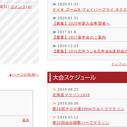
≫
2020.01.31
[土曜日]
コメント(4)
ナイキ ズームX ヴェイパーフライ ネク
≫
2020.01.31
【募集】2020年新入会希望者へ
≫
2017.01.8
【重要】2017新年会のご案内
≫
2016.12.23
【募集】2016忘年ラン&忘年会&送別会
インフォ
▲ページの先頭へ
≫
2019.08.25
北海道マラソン2019
≫
2019.06.30
第34回サロマ湖100㎞ウルトラマラソン
≫
2019.05.12
返信
第29回仙台国際ハーフマラソン