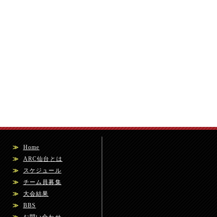
≫
Home
≫
ARC仙台とは
≫
スケジュール
≫
チーム員募集
≫
大会結果
≫
BBS