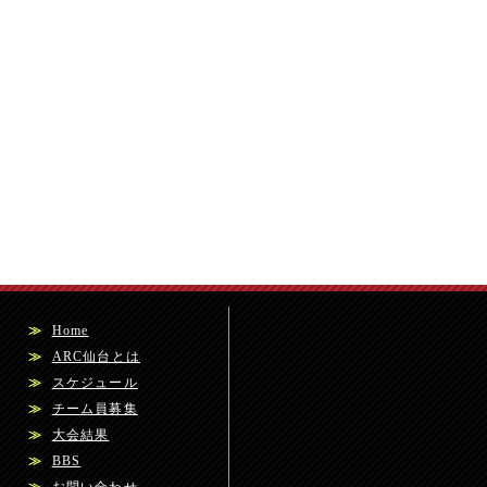
≫
Home
≫
ARC仙台とは
≫
スケジュール
≫
チーム員募集
≫
大会結果
≫
BBS