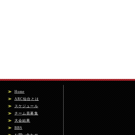
≫
Home
≫
ARC仙台とは
≫
スケジュール
≫
チーム員募集
≫
大会結果
≫
BBS