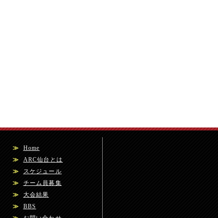
≫
Home
≫
ARC仙台とは
≫
スケジュール
≫
チーム員募集
≫
大会結果
≫
BBS